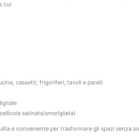
 cui:
ina, cassetti, frigoriferi, tavoli e pareti
igitale
ellicola satinata/smerigliata)
lita e conveniente per trasformare gli spazi senza sost