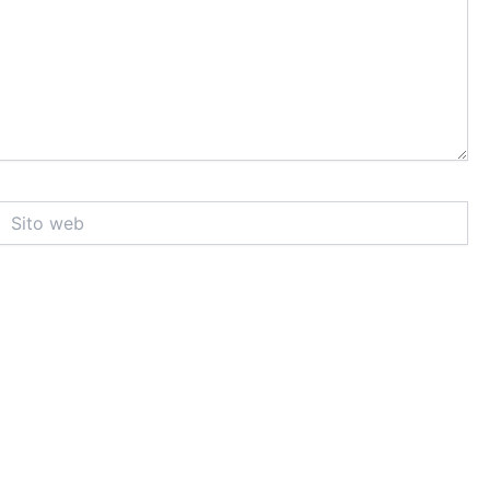
ito
web